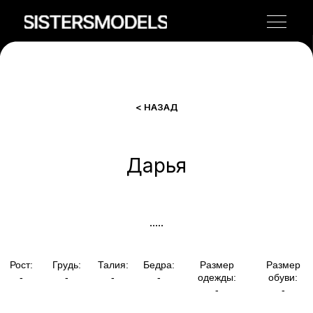
< НАЗАД
Дарья
Рост:
Грудь:
Талия:
Бедра:
Размер
Размер
-
-
-
-
одежды:
обуви:
-
-
.....