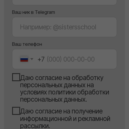
команды SISTERS
Продюсер, стилист и букер работают
над вашим ростом и карьерой.
Личный бренд и
уверенное
самопродвижение
Создание узнаваемого образа и