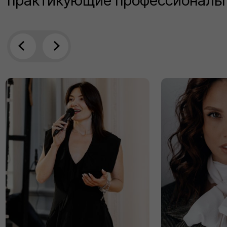
* Работа с ритмом и акцентами
* Индивидуальный разбор движений
Позирование и
актёрская игра
* Эмоции, роли и характеры
* Рекламные и fashion-форматы
* Съёмки с продюсером и стилистом
Практика и портфолио
* Две съёмки с топовыми фотографами
* Проморолик и обновлённая композитка
* Работа с реальными брендами и заказами