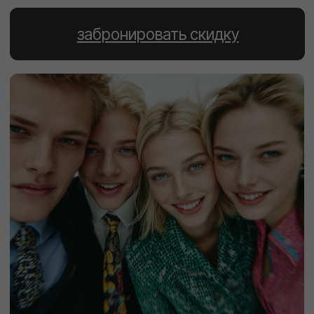
— Выход в модельную
индустрию
Заказы, букинг работ и
кастинги через агентство
SISTERS.