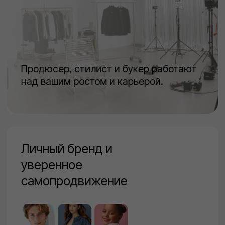
Алена Усова
Лена Асанова
Основатель школы и агентства
Сооснователь агентства
SISTERS.
и школы SISTERS.
20 лет опыта в модельной
15 лет опыта в модельной
индустрии
индустрии
Создала сообщество из 10 000
Юрист, эксперт по правовому
студентов, родителей
сопровождению модельных
и выпускников.
агентств
Разработала авторскую
Разработала систему
образовательную систему
партнёрских и этических
SISTERS.
стандартов в школе
Наставник студентов на пути
к профессиональным
контрактам