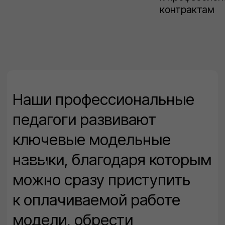
* SISTERS оставляет за собой право
незначительно корректировать
программу курса в зависимости от
задач и динамики группы
Подтверждение
ваших навыков
В конце обучения есть возможность
получить диплом о дополнительном
образовании установленного образца