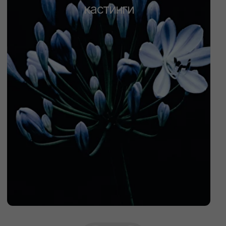
Ваш ник в Telegram
Например: @sistersschool
Ваш телефон
+7
Даю согласие на обработку
персональных данных на
условиях политики обработки
персональных данных.
Даю согласие на получение
информационной и рекламной
рассылки.
отправить