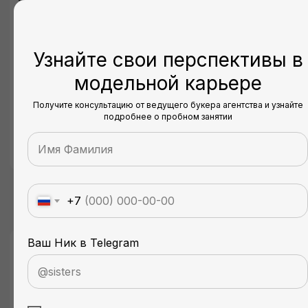
Узнайте свои перспективы в
модельной карьере
Получите консультацию от ведущего букера агентства и узнайте
подробнее о пробном занятии
Стоимость курса
+7
25.000 ₽/мес
23.333 ₽/мес
Ваш Ник в Telegram
В рассрочку на 6 месяцев
Записаться на курс