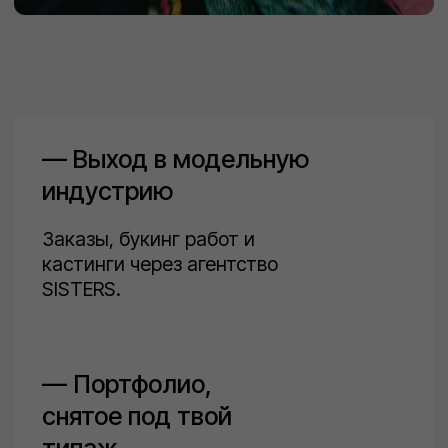
— Портфолио,
снятое под твой
типаж
Две съёмки с учетом твоего
типажа с топовыми
фотографами, проморолик и
композитная карта для
международной работы.
— Персональное
продвижение
Индивидуальный разбор,
стратегия продвижения и
позиционирования.
— Высокий
профессиональный
уровень
Развитие актёрской игры,
сложные подиумные