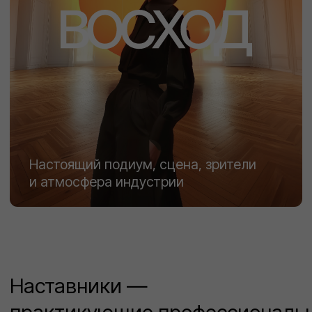
Программа курса
4 месяца обучения
Занятия по два часа раз в неделю
Модель как бренд
* Медиа-образ и личное позиционирование
* Продвижение и стратегия самопрезентации
* Переговоры и работа на кастингах
Продвинутый подиум
и пластика
* Сложные развороты и постановки