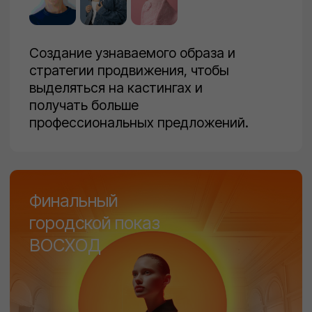
Наши профессиональные
педагоги развивают
ключевые модельные
навыки, благодаря которым
можно сразу приступить
к оплачиваемой работе
модели, обрести
уверенность, качественное
окружение