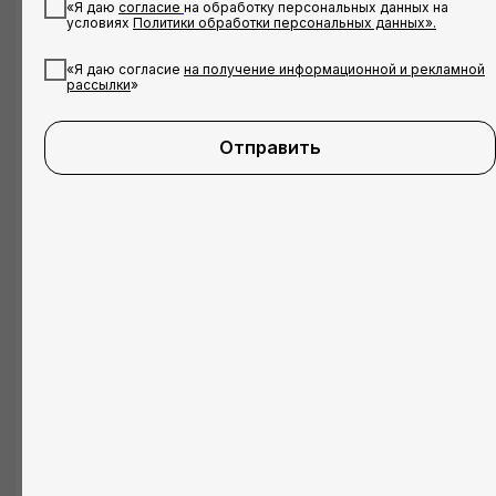
«Я даю
согласие
на обработку персональных данных на
или получить консультацию
условиях
Политики обработки персональных данных».
Ваше имя
«Я даю согласие
на получение информационной и рекламной
рассылки
»
Александра
Кого вы записываете?
Отправить
Ваш ник в Telegram
Например: @sistersschool
Ваш телефон
+7
Даю согласие на обработку персональных
данных на условиях политики обработки
персональных данных.
Даю согласие на получение информационной
и рекламной рассылки.