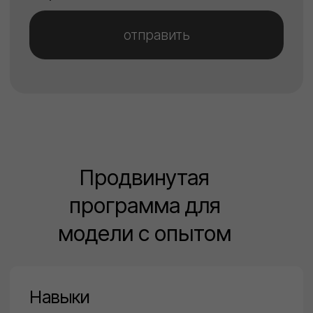
стратегии продвижения, чтобы
выделяться на кастингах и
получать больше
профессиональных предложений.
Финальный
городской показ
ВОСХОД
Настоящий подиум, сцена, зрители
и атмосфера индустрии