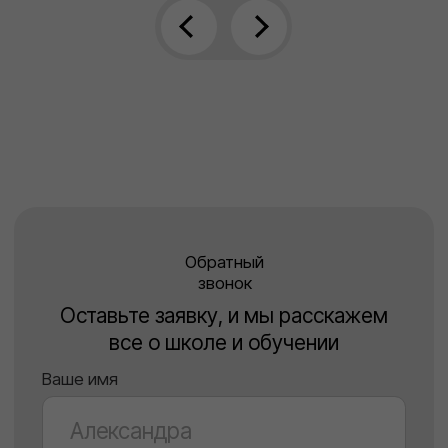
Продвинутая
программа для
модели с опытом
Навыки
профессиональных
переговоров
Освоение уверенного общения и
поведения на переговорах, умение
презентовать себя и свои сильные
стороны.
Поддержка