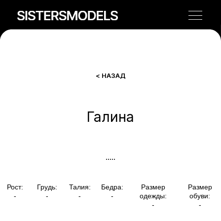
< НАЗАД
Галина
Рост:
Грудь:
Талия:
Бедра:
Размер
Размер
-
-
-
-
одежды:
обуви:
-
-
.....