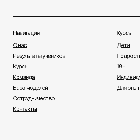
Навигация
Курсы
О нас
Дети
Результаты учеников
Подрост
Курсы
18+
Команда
Индивиду
База моделей
Для опы
Сотрудничество
Контакты