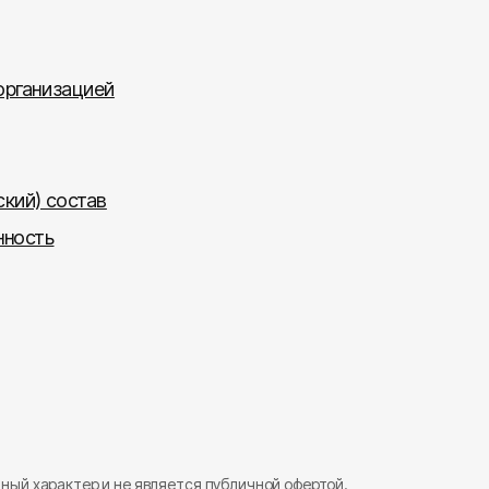
организацией
ский) состав
нность
ый характер и не является публичной офертой.