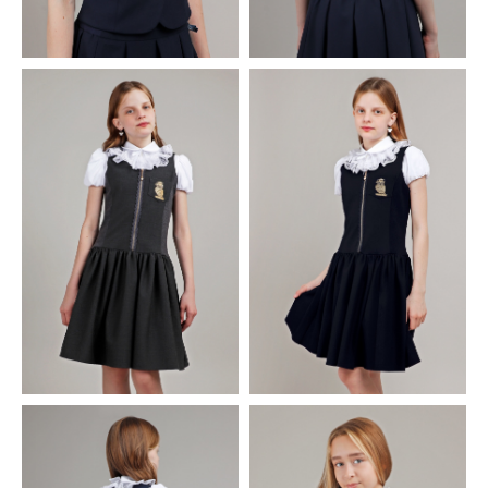
Запишитесь на кастинг. Мы перезвоним,
расскажем подробнее и запишем на пробный
урок
+7
ОТПРАВИТЬ
Нажимая на кнопку, вы соглашаетесь с
политикой
конфиденциальности
и
договором оферты