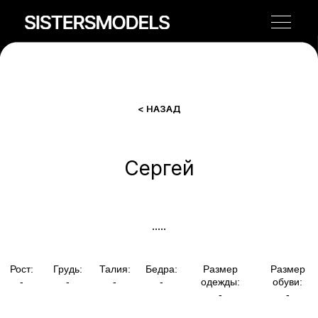
< НАЗАД
Сергей
Рост:
Грудь:
Талия:
Бедра:
Размер
Размер
-
-
-
-
одежды:
обуви:
-
-
.....